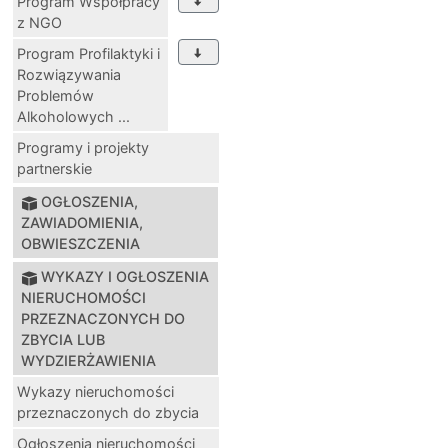
Program Współpracy
z NGO
Program Profilaktyki i
Rozwiązywania
Problemów
Alkoholowych ...
Programy i projekty
partnerskie
OGŁOSZENIA,
ZAWIADOMIENIA,
OBWIESZCZENIA
WYKAZY I OGŁOSZENIA
NIERUCHOMOŚCI
PRZEZNACZONYCH DO
ZBYCIA LUB
WYDZIERŻAWIENIA
Wykazy nieruchomości
przeznaczonych do zbycia
Ogłoszenia nieruchomości