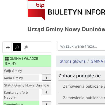
BIULETYN INFO
Urząd Gminy Nowy Duninó
GMINA i WŁADZE
Strona główna
GMINA 
GMINY
Wójt Gminy
Zobacz podgałęzie
Rada Gminy
Statut Gminy Nowy Duninów
Zamówienia publiczne po
Konkursy ofert/
Nabory
Zamówienia publiczne o
Zamówienia