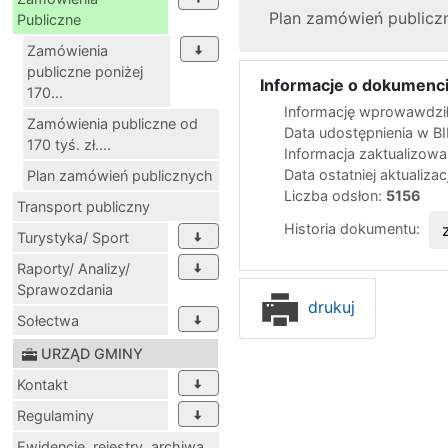
Plan zamówień publicz
Publiczne
Zamówienia
publiczne poniżej
Informacje o dokumenci
170...
Informację wprowawdził
Zamówienia publiczne od
Data udostępnienia w B
170 tyś. zł....
Informacja zaktualizow
Data ostatniej aktualizac
Plan zamówień publicznych
Liczba odsłon:
5156
Transport publiczny
Historia dokumentu:
Turystyka/ Sport
Raporty/ Analizy/
Sprawozdania
drukuj
Sołectwa
URZĄD GMINY
Kontakt
Regulaminy
Ewidencje, rejestry, archiwa